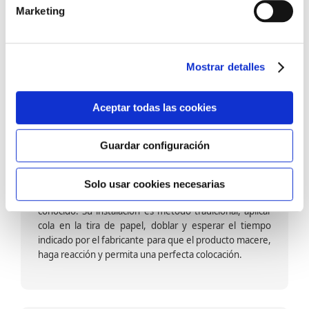
barniz multiadherente en base agua. En zonas de
Marketing
fuegos, se recomienda proteger con placas, silestone,
para evitar salpicaduras de aceite y manchas de grasa,
dado que el frotar en exceso dañaría el papel. Su
colocación es cola en la pared y tira en seco, sin
Mostrar detalles
necesidad de tiempo de espera por lo que su
colocación es fácil rápida y sencilla.
Aceptar todas las cookies
Guardar configuración
Papel pintado calidad papel:
Formado por una capa de papel sobre un soporte de
Solo usar cookies necesarias
papel-celulosa se trata del papel más convencional y
conocido. Su instalación es método tradicional, aplicar
cola en la tira de papel, doblar y esperar el tiempo
indicado por el fabricante para que el producto macere,
haga reacción y permita una perfecta colocación.