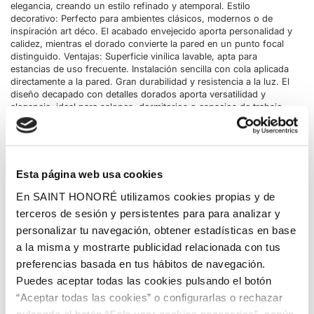
elegancia, creando un estilo refinado y atemporal. Estilo
decorativo: Perfecto para ambientes clásicos, modernos o de
inspiración art déco. El acabado envejecido aporta personalidad y
calidez, mientras el dorado convierte la pared en un punto focal
distinguido. Ventajas: Superficie vinílica lavable, apta para
estancias de uso frecuente. Instalación sencilla con cola aplicada
directamente a la pared. Gran durabilidad y resistencia a la luz. El
diseño decapado con detalles dorados aporta versatilidad y
elegancia, ideal para salones, dormitorios o espacios de trabajo.
✨ Este papel pintado es una opción excelente para quienes
buscan un acabado sofisticado, elegante y con aire envejecido,
capaz de transformar cualquier estancia en un entorno
distinguido y lleno de personalidad.
Esta página web usa cookies
En SAINT HONORÉ utilizamos cookies propias y de
terceros de sesión y persistentes para para analizar y
personalizar tu navegación, obtener estadísticas en base
a la misma y mostrarte publicidad relacionada con tus
preferencias basada en tus hábitos de navegación.
Puedes aceptar todas las cookies pulsando el botón
“Aceptar todas las cookies” o configurarlas o rechazar