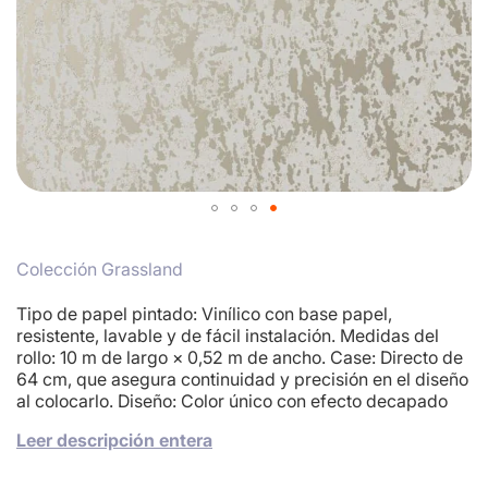
Skip
to
Colección Grassland
the
beginning
of
Tipo de papel pintado: Vinílico con base papel,
the
resistente, lavable y de fácil instalación. Medidas del
images
rollo: 10 m de largo × 0,52 m de ancho. Case: Directo de
gallery
64 cm, que asegura continuidad y precisión en el diseño
al colocarlo. Diseño: Color único con efecto decapado
envejecido, enriquecido con remarcados en metalizado
Leer descripción entera
dorado, que aportan luminosidad y sofisticación.
Acabado: El decapado envejecido transmite carácter y