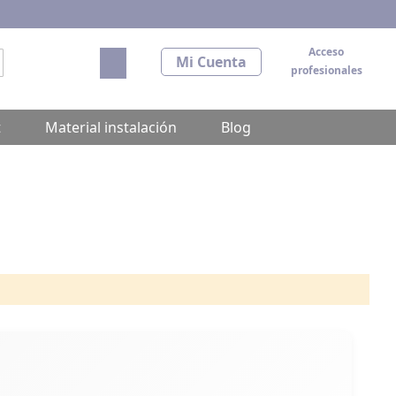
Acceso
Mi carrito
Mi Cuenta
profesionales
scar
t
Material instalación
Blog