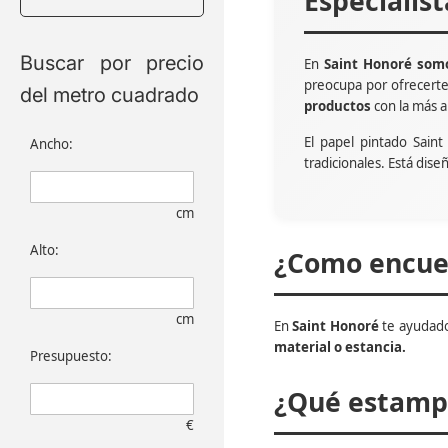
Especialis
Buscar por precio
En
Saint Honoré somo
preocupa por ofrecert
del metro cuadrado
productos
con la más a
El papel pintado Sain
Ancho:
tradicionales. Está dise
cm
Alto:
¿Como encuen
cm
En
Saint Honoré
te ayudado
material o estancia.
Presupuesto:
¿Qué estampa
€