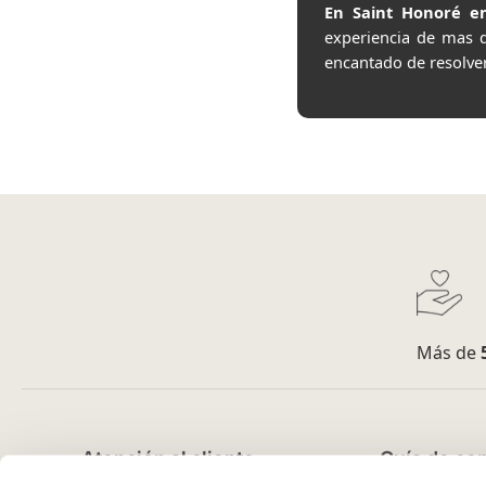
En Saint Honoré en
experiencia de mas 
encantado de resolve
Más de
Atención al cliente
Guía de co