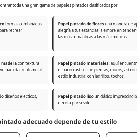
ontrar toda una gran gama de papeles pintados clasificados por:
co
formas combinadas
Papel pintado de flores
una manera de a
 para recrear
alegría a tus estancias, siempre en tenden
.
las más románticas a las más exóticas.
n madera
con textura
Papel pintado materiales
, aquí encuentr
ve para dar realismo al
espacio rustico con piedras, muros, así co
estilo industrial con ladrillos, tochos.
do
diseños electicos,
Papel pintado liso
un clásico imprescindi
decora por si solo.
 pintado adecuado depende de tu estilo