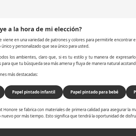
ye a la hora de mi elección?
e viene en una variedad de patrones y colores para permitirle encontrar 
o único y personalizado que sea único para usted.
dos los ambientes, claro que, si es tu estilo y tu manera de expresarlo, 
os para que tu búsqueda sea más amena y fluya de manera natural acotan
iones más destacadas:
Papel pintado infantil
Papel pintado para bebé
P
t Honore se fabrica con materiales de primera calidad para asegurar la ma
 nuevo por más tiempo. Esto significa que tendrá la oportunidad de disfr