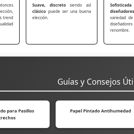
nces
Suave, discreto
siendo así
Sofisticada
ección,
clásico
puede ser una buena
diseñadore
s trend
elección.
variedad de
alidad
diseñadores 
renombre.
Guías y Consejos Úti
do para Pasillos
Papel Pintado Antihumedad
trechos