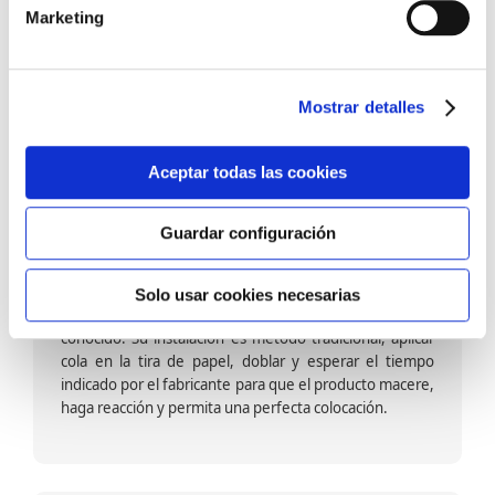
barniz multiadherente en base agua. En zonas de
Marketing
fuegos, se recomienda proteger con placas, silestone,
para evitar salpicaduras de aceite y manchas de grasa,
dado que el frotar en exceso dañaría el papel. Su
colocación es cola en la pared y tira en seco, sin
Mostrar detalles
necesidad de tiempo de espera por lo que su
colocación es fácil rápida y sencilla.
Aceptar todas las cookies
Guardar configuración
Papel pintado calidad papel:
Formado por una capa de papel sobre un soporte de
Solo usar cookies necesarias
papel-celulosa se trata del papel más convencional y
conocido. Su instalación es método tradicional, aplicar
cola en la tira de papel, doblar y esperar el tiempo
indicado por el fabricante para que el producto macere,
haga reacción y permita una perfecta colocación.