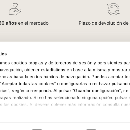
50 años
en el mercado
Plazo de devolución de
pra
Empresa
ies
Saint Honoré
os cookies propias y de terceros de sesión y persistentes par
enerales
Acceso Profesionales
 navegación, obtener estadísticas en base a la misma y mostrart
Oficinas
rencias basada en tus hábitos de navegación. Puedes aceptar to
Trabaja con nosotros
“Aceptar todas las cookies” o configurarlas o rechazar pulsando
ega
Contacto
ias”, según corresponda. Al pulsar “Guardar configuración”, se 
evoluciones
Colowall
hayas realizado. Si no has seleccionado ninguna opción, pulsar 
s las cookies. Si deseas obtener más información consulta nuest