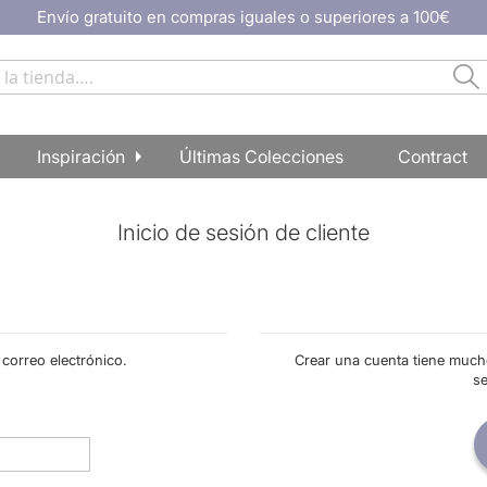
Envío gratuito en compras iguales o superiores a 100€
Ir
al
contenido
Bu
Buscar
Inspiración
Últimas Colecciones
Contract
Inicio de sesión de cliente
 correo electrónico.
Crear una cuenta tiene much
s