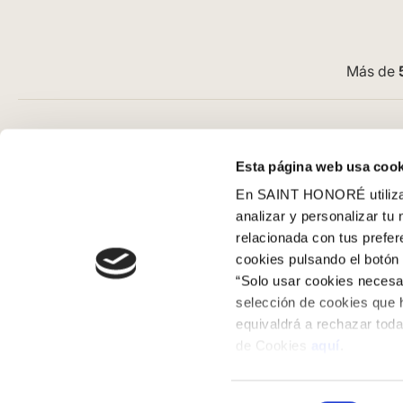
Más de
Atención al cliente
Guía de com
Esta página web usa cook
Preguntas frecuentes
Aviso Legal
En SAINT HONORÉ utilizam
Contacto tienda online
Condiciones G
analizar y personalizar tu
Cómo comprar en nuestra web
Pago
relacionada con tus prefe
Cómo colocar papel pintado
SeQura
cookies pulsando el botón 
Simbología del papel pintado
Envíos y entr
“Solo usar cookies necesar
Cookies
Políticas de d
selección de cookies que 
equivaldrá a rechazar toda
Política de privacidad
de Cookies
aquí
.