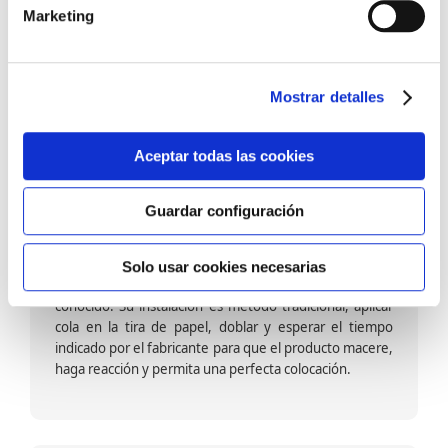
barniz multiadherente en base agua. En zonas de
Marketing
fuegos, se recomienda proteger con placas, silestone,
para evitar salpicaduras de aceite y manchas de grasa,
dado que el frotar en exceso dañaría el papel. Su
colocación es cola en la pared y tira en seco, sin
Mostrar detalles
necesidad de tiempo de espera por lo que su
colocación es fácil rápida y sencilla.
Aceptar todas las cookies
Guardar configuración
Papel pintado calidad papel:
Formado por una capa de papel sobre un soporte de
Solo usar cookies necesarias
papel-celulosa se trata del papel más convencional y
conocido. Su instalación es método tradicional, aplicar
cola en la tira de papel, doblar y esperar el tiempo
indicado por el fabricante para que el producto macere,
haga reacción y permita una perfecta colocación.