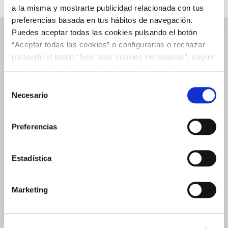
a la misma y mostrarte publicidad relacionada con tus
preferencias basada en tus hábitos de navegación.
Puedes aceptar todas las cookies pulsando el botón
“Aceptar todas las cookies” o configurarlas o rechazar
pulsando el botón “Solo usar cookies necesarias”, según
corresponda. Al pulsar “Guardar configuración”, se
guardará la selección de cookies que hayas realizado. Si
Selección
Más de
50 años
en el mercado
no has seleccionado ninguna opción, pulsar este botón
Necesario
de
equivaldrá a rechazar todas las cookies. Si deseas
consentimiento
obtener más información consulta nuestra Política de
Preferencias
Cookies
aquí
.
Plazo de devolución de
100 días
Estadística
Atención al cliente
Marketing
Preguntas frecuentes
Contacto tienda online