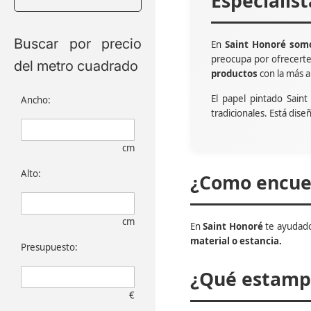
Especialis
Buscar por precio
En
Saint Honoré somo
preocupa por ofrecert
del metro cuadrado
productos
con la más a
El papel pintado Sain
Ancho:
tradicionales. Está dise
cm
Alto:
¿Como encuen
cm
En
Saint Honoré
te ayudado
material o estancia.
Presupuesto:
¿Qué estampa
€