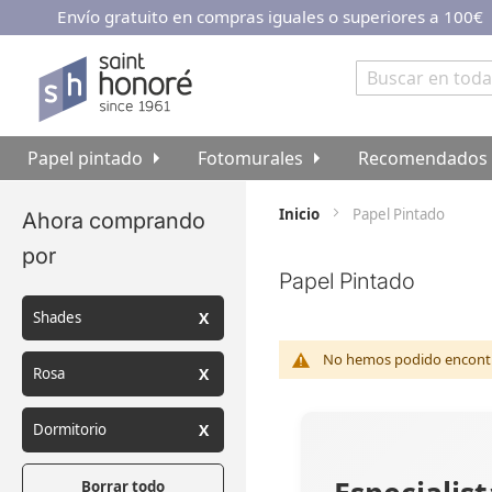
Envío gratuito en compras iguales o superiores a 100€
Ir
al
contenido
Buscar
Papel pintado
Fotomurales
Recomendados
Inicio
Papel Pintado
Ahora comprando
por
Papel Pintado
Shades
No hemos podido encontra
Rosa
Dormitorio
Borrar todo