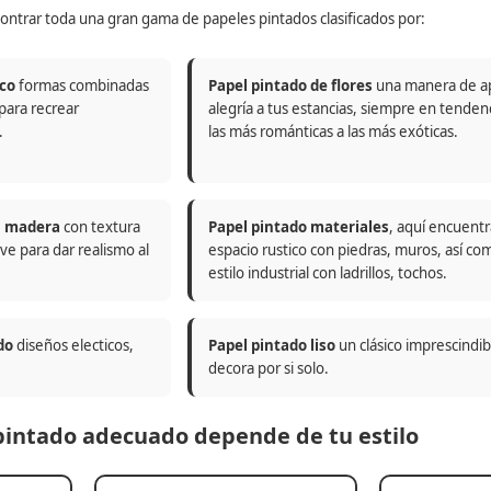
ontrar toda una gran gama de papeles pintados clasificados por:
co
formas combinadas
Papel pintado de flores
una manera de a
 para recrear
alegría a tus estancias, siempre en tenden
.
las más románticas a las más exóticas.
n madera
con textura
Papel pintado materiales
, aquí encuentr
ve para dar realismo al
espacio rustico con piedras, muros, así co
estilo industrial con ladrillos, tochos.
do
diseños electicos,
Papel pintado liso
un clásico imprescindi
decora por si solo.
 pintado adecuado depende de tu estilo