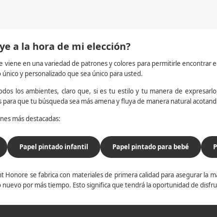
ye a la hora de mi elección?
e viene en una variedad de patrones y colores para permitirle encontrar 
o único y personalizado que sea único para usted.
dos los ambientes, claro que, si es tu estilo y tu manera de expresarlo, 
os para que tu búsqueda sea más amena y fluya de manera natural acotan
iones más destacadas:
Papel pintado infantil
Papel pintado para bebé
P
t Honore se fabrica con materiales de primera calidad para asegurar la ma
 nuevo por más tiempo. Esto significa que tendrá la oportunidad de disfr