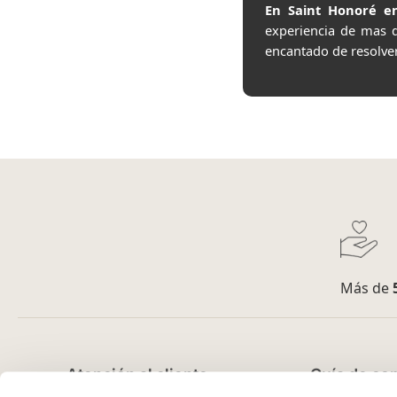
En Saint Honoré en
experiencia de mas 
encantado de resolve
Más de
Atención al cliente
Guía de co