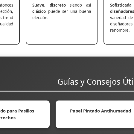
nces
Suave, discreto
siendo así
Sofisticada
ección,
clásico
puede ser una buena
diseñadore
s trend
elección.
variedad de
alidad
diseñadores 
renombre.
Guías y Consejos Úti
do para Pasillos
Papel Pintado Antihumedad
trechos