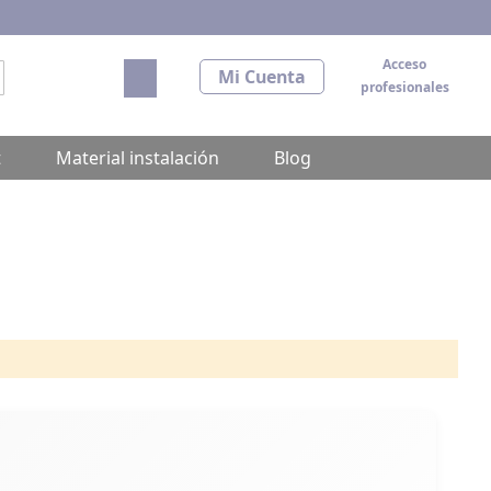
Acceso
Mi carrito
Mi Cuenta
profesionales
scar
t
Material instalación
Blog