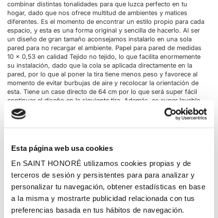
combinar distintas tonalidades para que luzca perfecto en tu
hogar, dado que nos ofrece multitud de ambientes y matices
diferentes. Es el momento de encontrar un estilo propio para cada
espacio, y esta es una forma original y sencilla de hacerlo. Al ser
un diseño de gran tamaño aconsejamos instalarlo en una sola
pared para no recargar el ambiente. Papel para pared de medidas
10 x 0,53 en calidad Tejido no tejido, lo que facilita enormemente
su instalación, dado que la cola se aplicada directamente en la
pared, por lo que al poner la tira tiene menos peso y favorece al
momento de evitar burbujas de aire y recolocar la orientación de
esta. Tiene un case directo de 64 cm por lo que será super fácil
continuar el diseño en la siguiente tira. Además, es super lavable
por lo que podrás pasar un paño húmedo para eliminar las
rozaduras del paso del tiempo dado que se trata de un papel
pintado de calidad suprema con la garantía que está fabricado en
Alemania. Colección de fabricación alemana que tiene una
extensa paleta de color neutros, monocromáticos, cromados,
Esta página web usa cookies
tropicales y pasteles para ser combinados con flores y
geométricos en la misma tonalidad con un resultado de
En SAINT HONORÉ utilizamos cookies propias y de
decoración increíble
terceros de sesión y persistentes para para analizar y
personalizar tu navegación, obtener estadísticas en base
a la misma y mostrarte publicidad relacionada con tus
preferencias basada en tus hábitos de navegación.