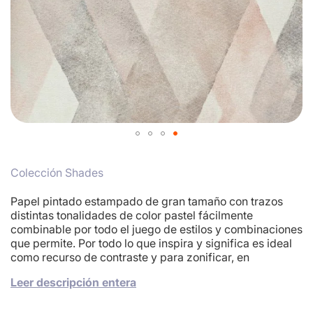
Skip
to
Colección Shades
the
beginning
of
Papel pintado estampado de gran tamaño con trazos
the
distintas tonalidades de color pastel fácilmente
images
combinable por todo el juego de estilos y combinaciones
gallery
que permite. Por todo lo que inspira y significa es ideal
como recurso de contraste y para zonificar, en
comedores, recibidores, en la pared del cabezal. El rosa
Leer descripción entera
palo también es para el interiorismo y ni es cursi, ni
femenino, ni romántico. Es un color muy versátil que