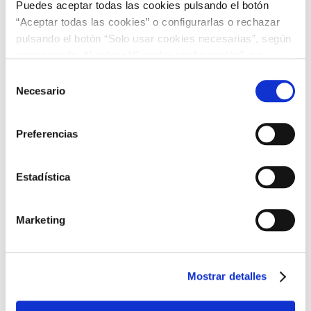
Puedes aceptar todas las cookies pulsando el botón
“Aceptar todas las cookies” o configurarlas o rechazar
pulsando el botón “Solo usar cookies necesarias”, según
corresponda. Al pulsar “Guardar configuración”, se
guardará la selección de cookies que hayas realizado. Si
Selección
no has seleccionado ninguna opción, pulsar este botón
Necesario
de
equivaldrá a rechazar todas las cookies. Si deseas
consentimiento
obtener más información consulta nuestra Política de
Preferencias
Cookies
aquí
.
Estadística
Marketing
Mostrar detalles