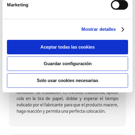
barniz multiadherente en base agua. En zonas de
Marketing
fuegos, se recomienda proteger con placas, silestone,
para evitar salpicaduras de aceite y manchas de grasa,
dado que el frotar en exceso dañaría el papel. Su
colocación es cola en la pared y tira en seco, sin
Mostrar detalles
necesidad de tiempo de espera por lo que su
colocación es fácil rápida y sencilla.
Aceptar todas las cookies
Guardar configuración
Papel pintado calidad papel:
Formado por una capa de papel sobre un soporte de
Solo usar cookies necesarias
papel-celulosa se trata del papel más convencional y
conocido. Su instalación es método tradicional, aplicar
cola en la tira de papel, doblar y esperar el tiempo
indicado por el fabricante para que el producto macere,
haga reacción y permita una perfecta colocación.