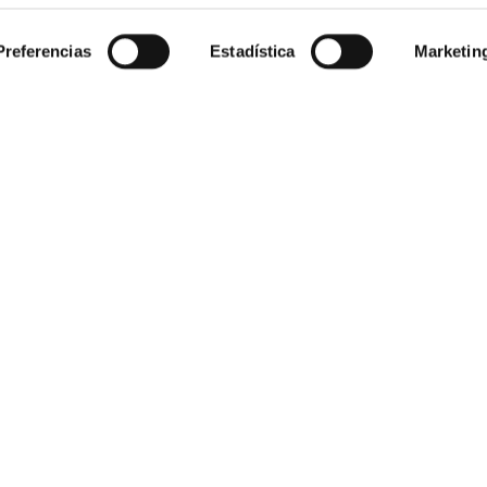
Preferencias
Estadística
Marketin
50 años
en el mercado
Plazo de devolución de
pra
Empresa
Saint Honoré
enerales
Acceso Profesionales
Oficinas