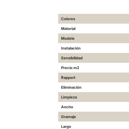
Más
Colores
Información
Material
Modelo
Instalación
Sensibilidad
Precio m2
Rapport
Eliminación
Limpieza
Ancho
Gramaje
Largo