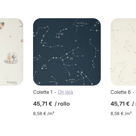
Colette 1
Oh làlà
Colette 6
45,71 €
/ rollo
45,71 €
/
8,58 € /m²
8,58 € /m²