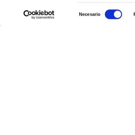
Selección
Necesario
de
consentimiento
Más de
Atención al cliente
Guía de com
Preguntas frecuentes
Aviso Legal
Contacto tienda online
Condiciones G
Cómo comprar en nuestra web
Pago