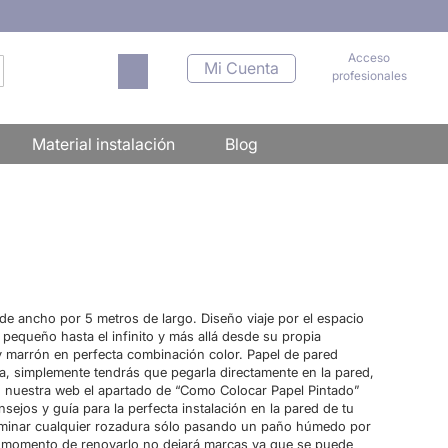
Acceso
Mi carrito
Mi Cuenta
profesionales
scar
Material instalación
Blog
e ancho por 5 metros de largo. Diseño viaje por el espacio
pequeño hasta el infinito y más allá desde su propia
 y marrón en perfecta combinación color. Papel de pared
a, simplemente tendrás que pegarla directamente en la pared,
en nuestra web el apartado de “Como Colocar Papel Pintado”
sejos y guía para la perfecta instalación en la pared de tu
liminar cualquier rozadura sólo pasando un paño húmedo por
l momento de renovarlo no dejará marcas ya que se puede