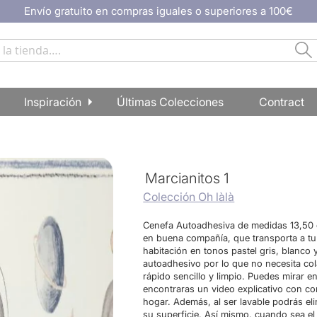
Envío gratuito en compras iguales o superiores a 100€
Bu
Inspiración
Últimas Colecciones
Contract
Marcianitos 1
Colección Oh làlà
Cenefa Autoadhesiva de medidas 13,50 d
en buena compañía, que transporta a tu 
habitación en tonos pastel gris, blanco
autoadhesivo por lo que no necesita col
rápido sencillo y limpio. Puedes mirar 
encontraras un video explicativo con con
hogar. Además, al ser lavable podrás e
su superficie. Así mismo, cuando sea e