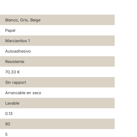
Blanco, Gris, Beige
Papel
Marcianitos 1
Autoadhesivo
Resistente
70,33 €
Sin rapport
Arrancable en seco
Lavable
0.13
90
5