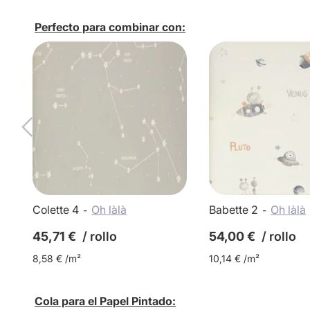
Perfecto para combinar con:
Colette 4
Oh làlà
Babette 2
Oh làlà
45,71 €
/ rollo
54,00 €
/ rollo
8,58 € /m²
10,14 € /m²
Cola para el Papel Pintado: