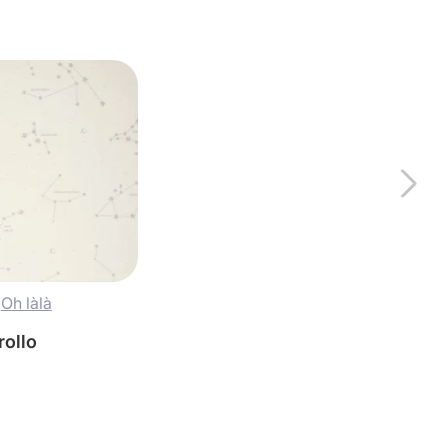
Oh làlà
 rollo