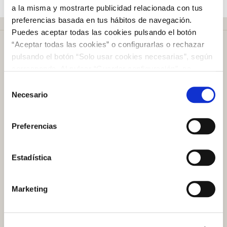
a la misma y mostrarte publicidad relacionada con tus
preferencias basada en tus hábitos de navegación.
Puedes aceptar todas las cookies pulsando el botón
“Aceptar todas las cookies” o configurarlas o rechazar
pulsando el botón “Solo usar cookies necesarias”, según
corresponda. Al pulsar “Guardar configuración”, se
guardará la selección de cookies que hayas realizado. Si
Selección
Más de
50 años
en el mercado
no has seleccionado ninguna opción, pulsar este botón
Necesario
de
equivaldrá a rechazar todas las cookies. Si deseas
consentimiento
obtener más información consulta nuestra Política de
Preferencias
Cookies
aquí
.
Plazo de devolución de
100 días
Estadística
Atención al cliente
Marketing
Preguntas frecuentes
Contacto tienda online