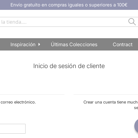
Envío gratuito en compras iguales o superiores a 100€
Ir
al
contenido
Bu
Buscar
Inspiración
Últimas Colecciones
Contract
Inicio de sesión de cliente
 correo electrónico.
Crear una cuenta tiene much
s