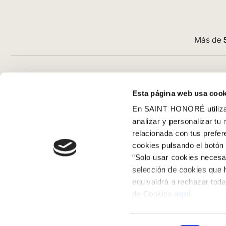
Más de
Atención al cliente
Guía de com
Esta página web usa cook
Preguntas frecuentes
Aviso Legal
En SAINT HONORÉ utilizam
Contacto tienda online
Condiciones G
analizar y personalizar tu
Cómo comprar en nuestra web
Pago
relacionada con tus prefe
Cómo colocar papel pintado
SeQura
cookies pulsando el botón 
Simbología del papel pintado
Envíos y entr
“Solo usar cookies necesar
Cookies
Políticas de d
selección de cookies que 
equivaldrá a rechazar toda
Política de privacidad
de Cookies
aquí
.