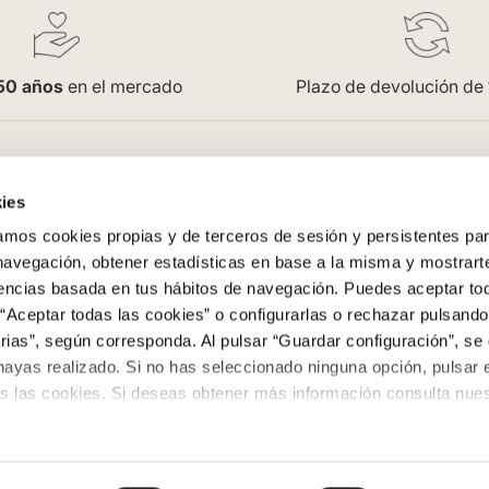
50 años
en el mercado
Plazo de devolución de
pra
Empresa
ies
Saint Honoré
os cookies propias y de terceros de sesión y persistentes par
enerales
Acceso Profesionales
 navegación, obtener estadísticas en base a la misma y mostrart
Oficinas
rencias basada en tus hábitos de navegación. Puedes aceptar to
Trabaja con nosotros
“Aceptar todas las cookies” o configurarlas o rechazar pulsando
ega
Contacto
ias”, según corresponda. Al pulsar “Guardar configuración”, se 
evoluciones
Colowall
hayas realizado. Si no has seleccionado ninguna opción, pulsar 
s las cookies. Si deseas obtener más información consulta nuest