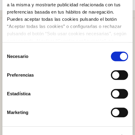
a la misma y mostrarte publicidad relacionada con tus
preferencias basada en tus hábitos de navegación.
Puedes aceptar todas las cookies pulsando el botón
“Aceptar todas las cookies” o configurarlas o rechazar
pulsando el botón “Solo usar cookies necesarias”, según
corresponda. Al pulsar “Guardar configuración”, se
guardará la selección de cookies que hayas realizado. Si
Selección
Más de
50 años
en el mercado
no has seleccionado ninguna opción, pulsar este botón
Necesario
de
equivaldrá a rechazar todas las cookies. Si deseas
consentimiento
obtener más información consulta nuestra Política de
Preferencias
Cookies
aquí
.
Plazo de devolución de
100 días
Estadística
Atención al cliente
Marketing
Preguntas frecuentes
Contacto tienda online