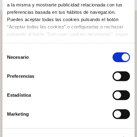
a la misma y mostrarte publicidad relacionada con tus
preferencias basada en tus hábitos de navegación.
Puedes aceptar todas las cookies pulsando el botón
“Aceptar todas las cookies” o configurarlas o rechazar
pulsando el botón “Solo usar cookies necesarias”, según
corresponda. Al pulsar “Guardar configuración”, se
guardará la selección de cookies que hayas realizado. Si
Selección
Más de
50 años
en el mercado
no has seleccionado ninguna opción, pulsar este botón
Necesario
de
equivaldrá a rechazar todas las cookies. Si deseas
consentimiento
obtener más información consulta nuestra Política de
Preferencias
Cookies
aquí
.
Plazo de devolución de
100 días
Estadística
Atención al cliente
Marketing
Preguntas frecuentes
Contacto tienda online