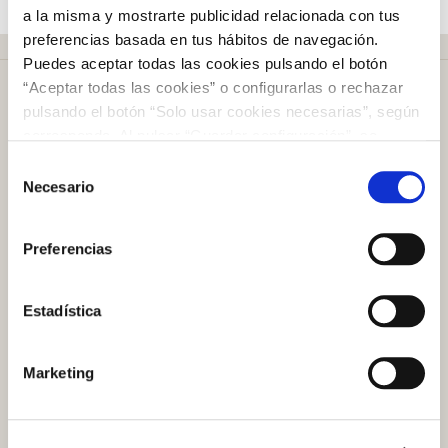
a la misma y mostrarte publicidad relacionada con tus
preferencias basada en tus hábitos de navegación.
Puedes aceptar todas las cookies pulsando el botón
“Aceptar todas las cookies” o configurarlas o rechazar
pulsando el botón “Solo usar cookies necesarias”, según
corresponda. Al pulsar “Guardar configuración”, se
guardará la selección de cookies que hayas realizado. Si
Selección
Más de
50 años
en el mercado
no has seleccionado ninguna opción, pulsar este botón
Necesario
de
equivaldrá a rechazar todas las cookies. Si deseas
consentimiento
obtener más información consulta nuestra Política de
Preferencias
Cookies
aquí
.
Plazo de devolución de
100 días
Estadística
Atención al cliente
Marketing
Preguntas frecuentes
Contacto tienda online