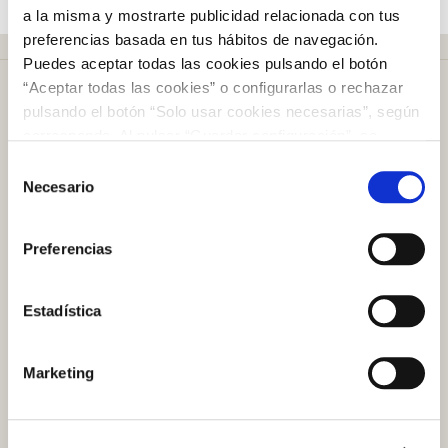
a la misma y mostrarte publicidad relacionada con tus
preferencias basada en tus hábitos de navegación.
Puedes aceptar todas las cookies pulsando el botón
“Aceptar todas las cookies” o configurarlas o rechazar
pulsando el botón “Solo usar cookies necesarias”, según
corresponda. Al pulsar “Guardar configuración”, se
guardará la selección de cookies que hayas realizado. Si
Selección
Más de
50 años
en el mercado
no has seleccionado ninguna opción, pulsar este botón
Necesario
de
equivaldrá a rechazar todas las cookies. Si deseas
consentimiento
obtener más información consulta nuestra Política de
Preferencias
Cookies
aquí
.
Plazo de devolución de
100 días
Estadística
Atención al cliente
Marketing
Preguntas frecuentes
Contacto tienda online