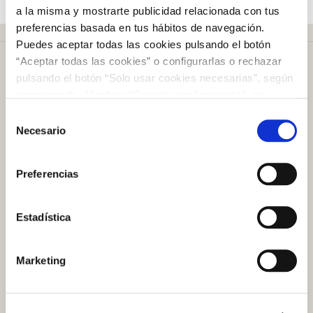
a la misma y mostrarte publicidad relacionada con tus
preferencias basada en tus hábitos de navegación.
Puedes aceptar todas las cookies pulsando el botón
“Aceptar todas las cookies” o configurarlas o rechazar
pulsando el botón “Solo usar cookies necesarias”, según
corresponda. Al pulsar “Guardar configuración”, se
guardará la selección de cookies que hayas realizado. Si
Selección
Más de
50 años
en el mercado
no has seleccionado ninguna opción, pulsar este botón
Necesario
de
equivaldrá a rechazar todas las cookies. Si deseas
consentimiento
obtener más información consulta nuestra Política de
Preferencias
Cookies
aquí
.
Plazo de devolución de
100 días
Estadística
Atención al cliente
Marketing
Preguntas frecuentes
Contacto tienda online