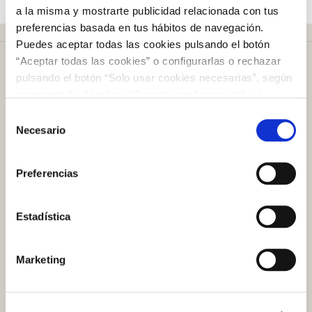
a la misma y mostrarte publicidad relacionada con tus
preferencias basada en tus hábitos de navegación.
Puedes aceptar todas las cookies pulsando el botón
“Aceptar todas las cookies” o configurarlas o rechazar
pulsando el botón “Solo usar cookies necesarias”, según
corresponda. Al pulsar “Guardar configuración”, se
guardará la selección de cookies que hayas realizado. Si
Selección
Más de
50 años
en el mercado
no has seleccionado ninguna opción, pulsar este botón
Necesario
de
equivaldrá a rechazar todas las cookies. Si deseas
consentimiento
obtener más información consulta nuestra Política de
Preferencias
Cookies
aquí
.
Plazo de devolución de
100 días
Estadística
Atención al cliente
Marketing
Preguntas frecuentes
Contacto tienda online