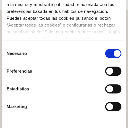
a la misma y mostrarte publicidad relacionada con tus
preferencias basada en tus hábitos de navegación.
Puedes aceptar todas las cookies pulsando el botón
“Aceptar todas las cookies” o configurarlas o rechazar
pulsando el botón “Solo usar cookies necesarias”, según
corresponda. Al pulsar “Guardar configuración”, se
guardará la selección de cookies que hayas realizado. Si
Selección
Más de
50 años
en el mercado
no has seleccionado ninguna opción, pulsar este botón
Necesario
de
equivaldrá a rechazar todas las cookies. Si deseas
consentimiento
obtener más información consulta nuestra Política de
Preferencias
Cookies
aquí
.
Plazo de devolución de
100 días
Estadística
Atención al cliente
Marketing
Preguntas frecuentes
Contacto tienda online