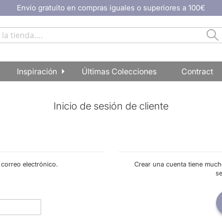
Envío gratuito en compras iguales o superiores a 100€
Ir
al
contenido
Bu
Buscar
Inspiración
Últimas Colecciones
Contract
Inicio de sesión de cliente
 correo electrónico.
Crear una cuenta tiene much
s