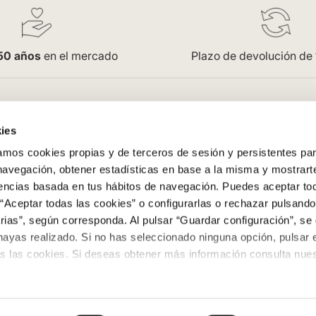
50 años
en el mercado
Plazo de devolución de
pra
Empresa
ies
Saint Honoré
os cookies propias y de terceros de sesión y persistentes par
enerales
Acceso Profesionales
 navegación, obtener estadísticas en base a la misma y mostrart
Oficinas
rencias basada en tus hábitos de navegación. Puedes aceptar to
Trabaja con nosotros
“Aceptar todas las cookies” o configurarlas o rechazar pulsando
ega
Contacto
ias”, según corresponda. Al pulsar “Guardar configuración”, se 
evoluciones
Colowall
hayas realizado. Si no has seleccionado ninguna opción, pulsar 
s las cookies. Si deseas obtener más información consulta nuest