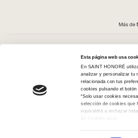
Más de
Atención al cliente
Guía de com
Esta página web usa cook
Preguntas frecuentes
Aviso Legal
En SAINT HONORÉ utilizam
Contacto tienda online
Condiciones G
analizar y personalizar tu
Cómo comprar en nuestra web
Pago
relacionada con tus prefe
Cómo colocar papel pintado
SeQura
cookies pulsando el botón 
Simbología del papel pintado
Envíos y entr
“Solo usar cookies necesar
Cookies
Políticas de d
selección de cookies que 
equivaldrá a rechazar toda
Política de privacidad
de Cookies
aquí
.