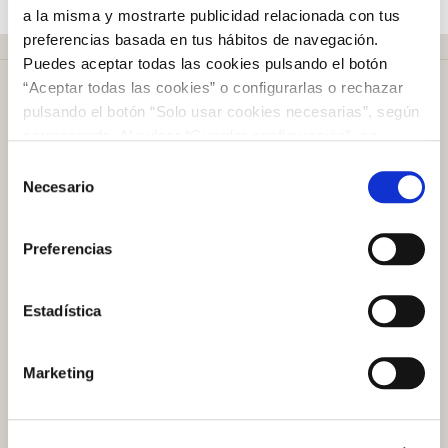
a la misma y mostrarte publicidad relacionada con tus
preferencias basada en tus hábitos de navegación.
Puedes aceptar todas las cookies pulsando el botón
“Aceptar todas las cookies” o configurarlas o rechazar
pulsando el botón “Solo usar cookies necesarias”, según
corresponda. Al pulsar “Guardar configuración”, se
guardará la selección de cookies que hayas realizado. Si
Selección
Más de
50 años
en el mercado
no has seleccionado ninguna opción, pulsar este botón
Necesario
de
equivaldrá a rechazar todas las cookies. Si deseas
consentimiento
obtener más información consulta nuestra Política de
Preferencias
Cookies
aquí
.
Plazo de devolución de
100 días
Estadística
Atención al cliente
Marketing
Preguntas frecuentes
Contacto tienda online