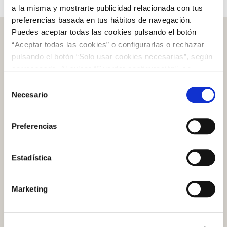
a la misma y mostrarte publicidad relacionada con tus
preferencias basada en tus hábitos de navegación.
Puedes aceptar todas las cookies pulsando el botón
“Aceptar todas las cookies” o configurarlas o rechazar
pulsando el botón “Solo usar cookies necesarias”, según
corresponda. Al pulsar “Guardar configuración”, se
guardará la selección de cookies que hayas realizado. Si
Selección
Más de
50 años
en el mercado
no has seleccionado ninguna opción, pulsar este botón
Necesario
de
equivaldrá a rechazar todas las cookies. Si deseas
consentimiento
obtener más información consulta nuestra Política de
Preferencias
Cookies
aquí
.
Plazo de devolución de
100 días
Estadística
Atención al cliente
Marketing
Preguntas frecuentes
Contacto tienda online