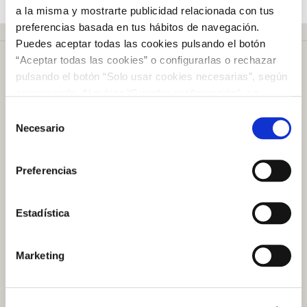
a la misma y mostrarte publicidad relacionada con tus
preferencias basada en tus hábitos de navegación.
Puedes aceptar todas las cookies pulsando el botón
“Aceptar todas las cookies” o configurarlas o rechazar
pulsando el botón “Solo usar cookies necesarias”, según
corresponda. Al pulsar “Guardar configuración”, se
guardará la selección de cookies que hayas realizado. Si
Selección
Más de
50 años
en el mercado
no has seleccionado ninguna opción, pulsar este botón
Necesario
de
equivaldrá a rechazar todas las cookies. Si deseas
consentimiento
obtener más información consulta nuestra Política de
Preferencias
Cookies
aquí
.
Plazo de devolución de
100 días
Estadística
Atención al cliente
Marketing
Preguntas frecuentes
Contacto tienda online