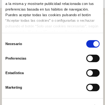
a la misma y mostrarte publicidad relacionada con tus
preferencias basada en tus hábitos de navegación.
Puedes aceptar todas las cookies pulsando el botón
“Aceptar todas las cookies” o configurarlas o rechazar
pulsando el botón “Solo usar cookies necesarias”, según
corresponda. Al pulsar “Guardar configuración”, se
guardará la selección de cookies que hayas realizado. Si
Selección
Más de
50 años
en el mercado
no has seleccionado ninguna opción, pulsar este botón
Necesario
de
equivaldrá a rechazar todas las cookies. Si deseas
consentimiento
obtener más información consulta nuestra Política de
Preferencias
Cookies
aquí
.
Plazo de devolución de
100 días
Estadística
Atención al cliente
Marketing
Preguntas frecuentes
Contacto tienda online