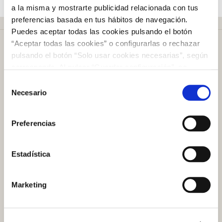
a la misma y mostrarte publicidad relacionada con tus
preferencias basada en tus hábitos de navegación.
Puedes aceptar todas las cookies pulsando el botón
“Aceptar todas las cookies” o configurarlas o rechazar
pulsando el botón “Solo usar cookies necesarias”, según
corresponda. Al pulsar “Guardar configuración”, se
guardará la selección de cookies que hayas realizado. Si
Selección
Más de
50 años
en el mercado
no has seleccionado ninguna opción, pulsar este botón
Necesario
de
equivaldrá a rechazar todas las cookies. Si deseas
consentimiento
obtener más información consulta nuestra Política de
Preferencias
Cookies
aquí
.
Plazo de devolución de
100 días
Estadística
Atención al cliente
Marketing
Preguntas frecuentes
Contacto tienda online