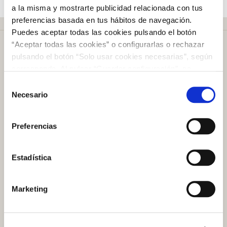
a la misma y mostrarte publicidad relacionada con tus
preferencias basada en tus hábitos de navegación.
Puedes aceptar todas las cookies pulsando el botón
“Aceptar todas las cookies” o configurarlas o rechazar
pulsando el botón “Solo usar cookies necesarias”, según
corresponda. Al pulsar “Guardar configuración”, se
guardará la selección de cookies que hayas realizado. Si
Selección
Más de
50 años
en el mercado
no has seleccionado ninguna opción, pulsar este botón
Necesario
de
equivaldrá a rechazar todas las cookies. Si deseas
consentimiento
obtener más información consulta nuestra Política de
Preferencias
Cookies
aquí
.
Plazo de devolución de
100 días
Estadística
Atención al cliente
Marketing
Preguntas frecuentes
Contacto tienda online