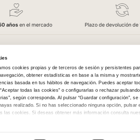
50 años
en el mercado
Plazo de devolución de
pra
Empresa
ies
Saint Honoré
os cookies propias y de terceros de sesión y persistentes par
enerales
Acceso Profesionales
 navegación, obtener estadísticas en base a la misma y mostrart
Oficinas
rencias basada en tus hábitos de navegación. Puedes aceptar to
Trabaja con nosotros
“Aceptar todas las cookies” o configurarlas o rechazar pulsando
ega
Contacto
ias”, según corresponda. Al pulsar “Guardar configuración”, se 
evoluciones
Colowall
hayas realizado. Si no has seleccionado ninguna opción, pulsar 
s las cookies. Si deseas obtener más información consulta nuest