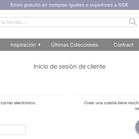
Envío gratuito en compras iguales o superiores a 100€
Ir
al
contenido
Bu
Buscar
Inspiración
Últimas Colecciones
Contract
Inicio de sesión de cliente
 correo electrónico.
Crear una cuenta tiene much
s