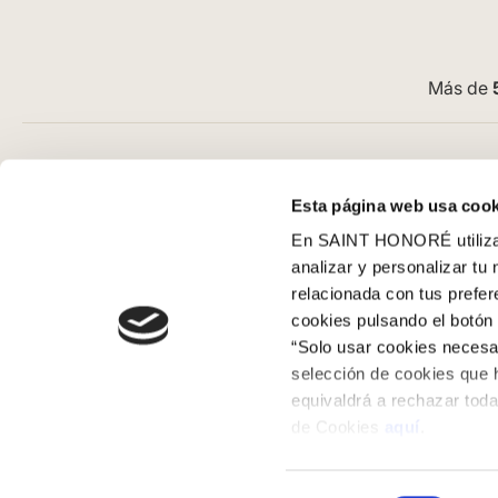
Más de
Atención al cliente
Guía de com
Esta página web usa cook
Preguntas frecuentes
Aviso Legal
En SAINT HONORÉ utilizam
Contacto tienda online
Condiciones G
analizar y personalizar tu
Cómo comprar en nuestra web
Pago
relacionada con tus prefe
Cómo colocar papel pintado
SeQura
cookies pulsando el botón 
Simbología del papel pintado
Envíos y entr
“Solo usar cookies necesar
Cookies
Políticas de d
selección de cookies que 
equivaldrá a rechazar toda
Política de privacidad
de Cookies
aquí
.