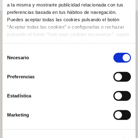
a la misma y mostrarte publicidad relacionada con tus
preferencias basada en tus hábitos de navegación.
Puedes aceptar todas las cookies pulsando el botón
“Aceptar todas las cookies” o configurarlas o rechazar
pulsando el botón “Solo usar cookies necesarias”, según
corresponda. Al pulsar “Guardar configuración”, se
guardará la selección de cookies que hayas realizado. Si
Selección
Más de
50 años
en el mercado
no has seleccionado ninguna opción, pulsar este botón
Necesario
de
equivaldrá a rechazar todas las cookies. Si deseas
consentimiento
obtener más información consulta nuestra Política de
Preferencias
Cookies
aquí
.
Plazo de devolución de
100 días
Estadística
Atención al cliente
Marketing
Preguntas frecuentes
Contacto tienda online