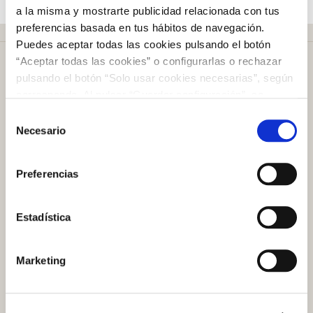
a la misma y mostrarte publicidad relacionada con tus
preferencias basada en tus hábitos de navegación.
Puedes aceptar todas las cookies pulsando el botón
“Aceptar todas las cookies” o configurarlas o rechazar
pulsando el botón “Solo usar cookies necesarias”, según
corresponda. Al pulsar “Guardar configuración”, se
guardará la selección de cookies que hayas realizado. Si
Selección
Más de
50 años
en el mercado
no has seleccionado ninguna opción, pulsar este botón
Necesario
de
equivaldrá a rechazar todas las cookies. Si deseas
consentimiento
obtener más información consulta nuestra Política de
Preferencias
Cookies
aquí
.
Plazo de devolución de
100 días
Estadística
Atención al cliente
Marketing
Preguntas frecuentes
Contacto tienda online