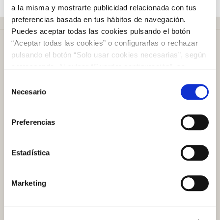
a la misma y mostrarte publicidad relacionada con tus
preferencias basada en tus hábitos de navegación.
Puedes aceptar todas las cookies pulsando el botón
“Aceptar todas las cookies” o configurarlas o rechazar
pulsando el botón “Solo usar cookies necesarias”, según
corresponda. Al pulsar “Guardar configuración”, se
guardará la selección de cookies que hayas realizado. Si
Selección
Más de
50 años
en el mercado
no has seleccionado ninguna opción, pulsar este botón
Necesario
de
equivaldrá a rechazar todas las cookies. Si deseas
consentimiento
obtener más información consulta nuestra Política de
Preferencias
Cookies
aquí
.
Plazo de devolución de
100 días
Estadística
Atención al cliente
Marketing
Preguntas frecuentes
Contacto tienda online