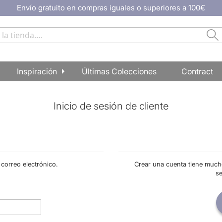
Envío gratuito en compras iguales o superiores a 100€
Ir
al
contenido
Bu
Buscar
Inspiración
Últimas Colecciones
Contract
Inicio de sesión de cliente
 correo electrónico.
Crear una cuenta tiene much
s