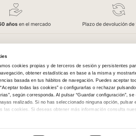
50 años
en el mercado
Plazo de devolución de
pra
Empresa
ies
Saint Honoré
os cookies propias y de terceros de sesión y persistentes par
enerales
Acceso Profesionales
 navegación, obtener estadísticas en base a la misma y mostrart
Oficinas
rencias basada en tus hábitos de navegación. Puedes aceptar to
Trabaja con nosotros
“Aceptar todas las cookies” o configurarlas o rechazar pulsando
ega
Contacto
ias”, según corresponda. Al pulsar “Guardar configuración”, se 
evoluciones
Colowall
hayas realizado. Si no has seleccionado ninguna opción, pulsar 
s las cookies. Si deseas obtener más información consulta nuest