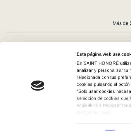
Más de
Atención al cliente
Guía de com
Esta página web usa cook
Preguntas frecuentes
Aviso Legal
En SAINT HONORÉ utilizam
Contacto tienda online
Condiciones G
analizar y personalizar tu
Cómo comprar en nuestra web
Pago
relacionada con tus prefe
Cómo colocar papel pintado
SeQura
cookies pulsando el botón 
Simbología del papel pintado
Envíos y entr
“Solo usar cookies necesar
Cookies
Políticas de d
selección de cookies que 
equivaldrá a rechazar toda
Política de privacidad
de Cookies
aquí
.