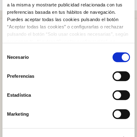
a la misma y mostrarte publicidad relacionada con tus
preferencias basada en tus hábitos de navegación.
Puedes aceptar todas las cookies pulsando el botón
“Aceptar todas las cookies” o configurarlas o rechazar
pulsando el botón “Solo usar cookies necesarias”, según
corresponda. Al pulsar “Guardar configuración”, se
guardará la selección de cookies que hayas realizado. Si
Selección
Más de
50 años
en el mercado
no has seleccionado ninguna opción, pulsar este botón
Necesario
de
equivaldrá a rechazar todas las cookies. Si deseas
consentimiento
obtener más información consulta nuestra Política de
Preferencias
Cookies
aquí
.
Plazo de devolución de
100 días
Estadística
Atención al cliente
Marketing
Preguntas frecuentes
Contacto tienda online