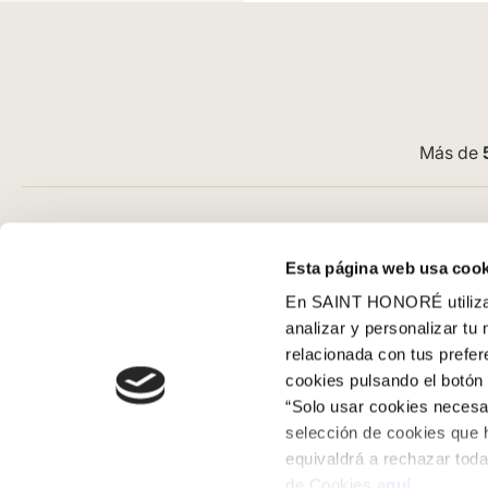
Más de
Atención al cliente
Guía de com
Esta página web usa cook
Preguntas frecuentes
Aviso Legal
En SAINT HONORÉ utilizam
Contacto tienda online
Condiciones G
analizar y personalizar tu
Cómo comprar en nuestra web
Pago
relacionada con tus prefe
Cómo colocar papel pintado
SeQura
cookies pulsando el botón 
Simbología del papel pintado
Envíos y entr
“Solo usar cookies necesar
Cookies
Políticas de d
selección de cookies que 
equivaldrá a rechazar toda
Política de privacidad
de Cookies
aquí
.