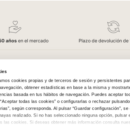
50 años
en el mercado
Plazo de devolución de
pra
Empresa
ies
Saint Honoré
os cookies propias y de terceros de sesión y persistentes par
enerales
Acceso Profesionales
 navegación, obtener estadísticas en base a la misma y mostrart
Oficinas
rencias basada en tus hábitos de navegación. Puedes aceptar to
Trabaja con nosotros
“Aceptar todas las cookies” o configurarlas o rechazar pulsando
ega
Contacto
ias”, según corresponda. Al pulsar “Guardar configuración”, se 
evoluciones
Colowall
hayas realizado. Si no has seleccionado ninguna opción, pulsar 
s las cookies. Si deseas obtener más información consulta nuest