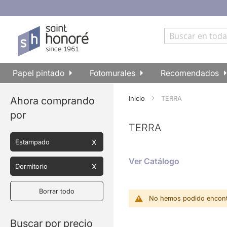
Ir
al
contenido
Buscar
Papel pintado
Fotomurales
Recomendados
Inicio
TERRA
Ahora comprando
por
TERRA
Estampado
Ver Catálogo
Dormitorio
Borrar todo
No hemos podido encontr
Buscar por precio