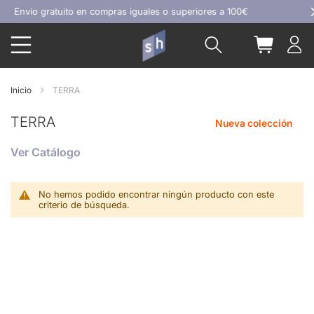
Ir
Envío gratuito en compras iguales o superiores a 100€
al
Buscar
Mi carrit
contenido
Inicio
TERRA
TERRA
Nueva colección
Ver Catálogo
No hemos podido encontrar ningún producto con este
criterio de búsqueda.