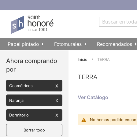
Ir
al
contenido
Buscar
Papel pintado
Fotomurales
Recomendados
Inicio
TERRA
Ahora comprando
por
TERRA
Geométricos
Ver Catálogo
Naranja
Dormitorio
No hemos podido encontr
Borrar todo