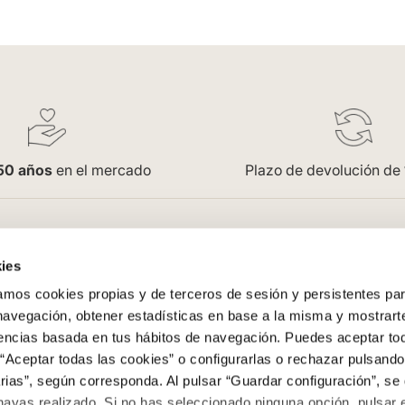
50 años
en el mercado
Plazo de devolución de
pra
Empresa
ies
Saint Honoré
os cookies propias y de terceros de sesión y persistentes par
enerales
Acceso Profesionales
 navegación, obtener estadísticas en base a la misma y mostrart
Oficinas
rencias basada en tus hábitos de navegación. Puedes aceptar to
Trabaja con nosotros
“Aceptar todas las cookies” o configurarlas o rechazar pulsando
ega
Contacto
ias”, según corresponda. Al pulsar “Guardar configuración”, se 
evoluciones
Colowall
hayas realizado. Si no has seleccionado ninguna opción, pulsar 