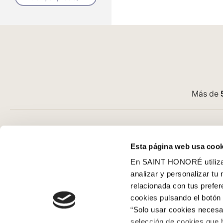
Más de
Atención al cliente
Guía de com
Esta página web usa cook
Preguntas frecuentes
Aviso Legal
En SAINT HONORÉ utilizam
Contacto tienda online
Condiciones G
analizar y personalizar tu
Cómo comprar en nuestra web
Pago
relacionada con tus prefe
Cómo colocar papel pintado
SeQura
cookies pulsando el botón 
Simbología del papel pintado
Envíos y entr
“Solo usar cookies necesar
Cookies
Políticas de d
selección de cookies que 