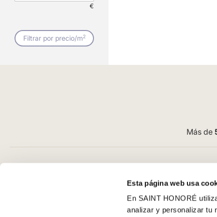
€
2
Filtrar por precio/m
Más de
Atención al cliente
Guía de com
Esta página web usa cook
Preguntas frecuentes
Aviso Legal
En SAINT HONORÉ utilizam
Contacto tienda online
Condiciones G
analizar y personalizar tu