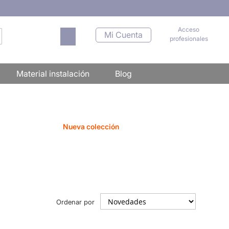
Acceso
Mi carrito
Mi Cuenta
profesionales
scar
Material instalación
Blog
Nueva colección
Ordenar por