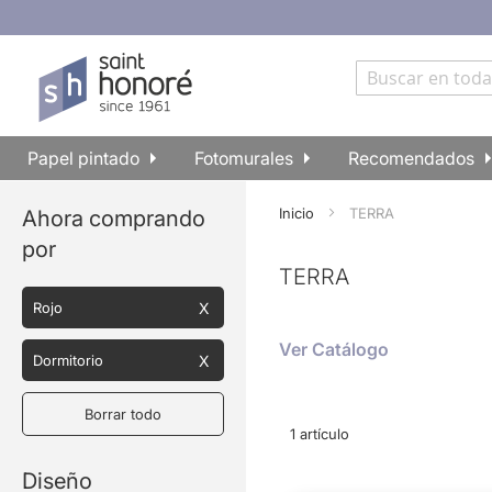
Ir
al
contenido
Buscar
Papel pintado
Fotomurales
Recomendados
Inicio
TERRA
Ahora comprando
por
TERRA
Rojo
Ver Catálogo
Dormitorio
Borrar todo
1
artículo
Diseño