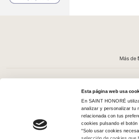
Más de
Atención al cliente
Guía de com
Esta página web usa cook
Preguntas frecuentes
Aviso Legal
En SAINT HONORÉ utilizam
Contacto tienda online
Condiciones G
analizar y personalizar tu
Cómo comprar en nuestra web
Pago
relacionada con tus prefe
Cómo colocar papel pintado
SeQura
cookies pulsando el botón 
Simbología del papel pintado
Envíos y entr
“Solo usar cookies necesar
Cookies
Políticas de d
selección de cookies que 