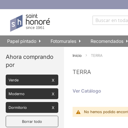
Ir
al
contenido
Buscar
Papel pintado
Fotomurales
Recomendados
Inicio
TERRA
Ahora comprando
por
TERRA
Verde
Ver Catálogo
Moderno
Dormitorio
No hemos podido encontr
Borrar todo