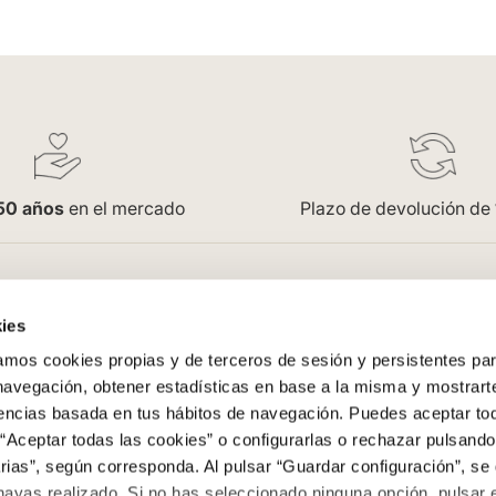
50 años
en el mercado
Plazo de devolución de
pra
Empresa
ies
Saint Honoré
os cookies propias y de terceros de sesión y persistentes par
enerales
Acceso Profesionales
 navegación, obtener estadísticas en base a la misma y mostrart
Oficinas
rencias basada en tus hábitos de navegación. Puedes aceptar to
Trabaja con nosotros
“Aceptar todas las cookies” o configurarlas o rechazar pulsando
ega
Contacto
ias”, según corresponda. Al pulsar “Guardar configuración”, se 
evoluciones
Colowall
hayas realizado. Si no has seleccionado ninguna opción, pulsar 