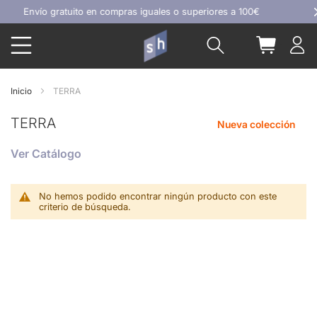
Ir
Envío gratuito en compras iguales o superiores a 100€
al
Buscar
Mi carrit
contenido
Inicio
TERRA
TERRA
Nueva colección
Ver Catálogo
No hemos podido encontrar ningún producto con este
criterio de búsqueda.