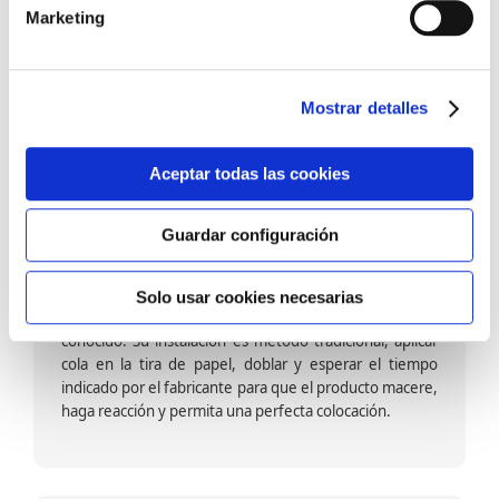
barniz multiadherente en base agua. En zonas de
Marketing
fuegos, se recomienda proteger con placas, silestone,
para evitar salpicaduras de aceite y manchas de grasa,
dado que el frotar en exceso dañaría el papel. Su
colocación es cola en la pared y tira en seco, sin
Mostrar detalles
necesidad de tiempo de espera por lo que su
colocación es fácil rápida y sencilla.
Aceptar todas las cookies
Guardar configuración
Papel pintado calidad papel:
Formado por una capa de papel sobre un soporte de
Solo usar cookies necesarias
papel-celulosa se trata del papel más convencional y
conocido. Su instalación es método tradicional, aplicar
cola en la tira de papel, doblar y esperar el tiempo
indicado por el fabricante para que el producto macere,
haga reacción y permita una perfecta colocación.