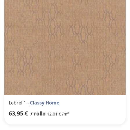
favor
Lebrel 1 -
Classy Home
63,95 €
/ rollo
12,01 € /m²