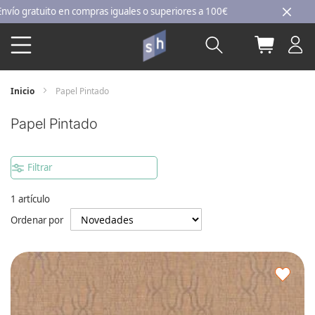
Ir
ratuito en compras iguales o superiores a 100€
al
Buscar
Mi carri
contenido
Inicio
Papel Pintado
Papel Pintado
Filtrar
1
artículo
Ordenar por
Agre
a
los