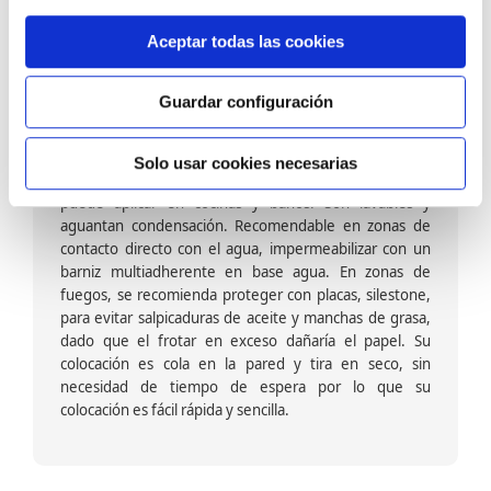
Tiene que ver con el soporte, es decir la cara interna de la tira
de papel pintado que va en contacto directo con la pared, la
Aceptar todas las cookies
elección es importante para su correcta instalación.
Guardar configuración
Papel pintado tejido no tejido vinílico:
Formado por una capa de vinilo (plastificado) sobre un
Solo usar cookies necesarias
soporte de TNT; es decir su exterior es vinílico, se
puede aplicar en cocinas y baños. Son lavables y
aguantan condensación. Recomendable en zonas de
contacto directo con el agua, impermeabilizar con un
barniz multiadherente en base agua. En zonas de
fuegos, se recomienda proteger con placas, silestone,
para evitar salpicaduras de aceite y manchas de grasa,
dado que el frotar en exceso dañaría el papel. Su
colocación es cola en la pared y tira en seco, sin
necesidad de tiempo de espera por lo que su
colocación es fácil rápida y sencilla.