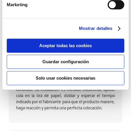
barniz multiadherente en base agua. En zonas de
Marketing
fuegos, se recomienda proteger con placas, silestone,
para evitar salpicaduras de aceite y manchas de grasa,
dado que el frotar en exceso dañaría el papel. Su
colocación es cola en la pared y tira en seco, sin
Mostrar detalles
necesidad de tiempo de espera por lo que su
colocación es fácil rápida y sencilla.
Aceptar todas las cookies
Guardar configuración
Papel pintado calidad papel:
Formado por una capa de papel sobre un soporte de
Solo usar cookies necesarias
papel-celulosa se trata del papel más convencional y
conocido. Su instalación es método tradicional, aplicar
cola en la tira de papel, doblar y esperar el tiempo
indicado por el fabricante para que el producto macere,
haga reacción y permita una perfecta colocación.