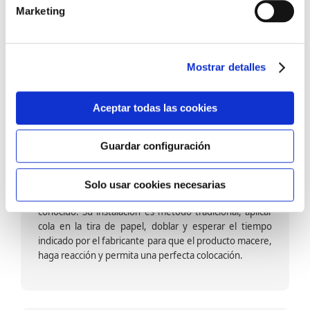
barniz multiadherente en base agua. En zonas de
Marketing
fuegos, se recomienda proteger con placas, silestone,
para evitar salpicaduras de aceite y manchas de grasa,
dado que el frotar en exceso dañaría el papel. Su
colocación es cola en la pared y tira en seco, sin
Mostrar detalles
necesidad de tiempo de espera por lo que su
colocación es fácil rápida y sencilla.
Aceptar todas las cookies
Guardar configuración
Papel pintado calidad papel:
Formado por una capa de papel sobre un soporte de
Solo usar cookies necesarias
papel-celulosa se trata del papel más convencional y
conocido. Su instalación es método tradicional, aplicar
cola en la tira de papel, doblar y esperar el tiempo
indicado por el fabricante para que el producto macere,
haga reacción y permita una perfecta colocación.