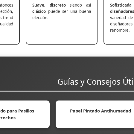
nces
Suave, discreto
siendo así
Sofisticada
ección,
clásico
puede ser una buena
diseñadore
s trend
elección.
variedad de
alidad
diseñadores 
renombre.
Guías y Consejos Úti
do para Pasillos
Papel Pintado Antihumedad
trechos