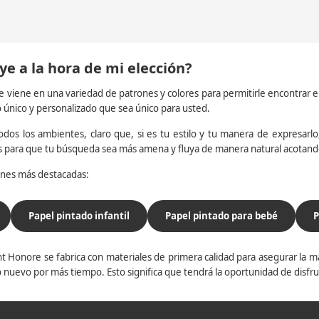
ye a la hora de mi elección?
e viene en una variedad de patrones y colores para permitirle encontrar 
o único y personalizado que sea único para usted.
dos los ambientes, claro que, si es tu estilo y tu manera de expresarlo, 
os para que tu búsqueda sea más amena y fluya de manera natural acotan
iones más destacadas:
Papel pintado infantil
Papel pintado para bebé
P
t Honore se fabrica con materiales de primera calidad para asegurar la ma
 nuevo por más tiempo. Esto significa que tendrá la oportunidad de disfr