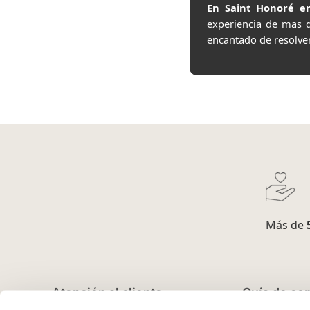
En Saint Honoré en
experiencia de mas 
encantado de resolve
Más de
Atención al cliente
Guía de co