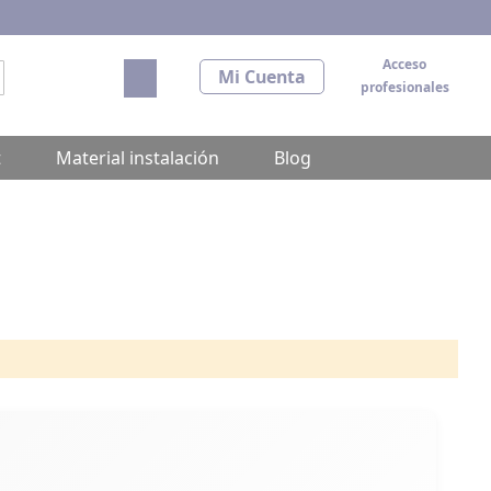
Acceso
Mi carrito
Mi Cuenta
profesionales
scar
t
Material instalación
Blog