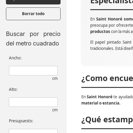
Especialis
Borrar todo
En
Saint Honoré somo
preocupa por ofrecert
productos
con la más a
Buscar por precio
El papel pintado Sain
del metro cuadrado
tradicionales. Está dise
Ancho:
¿Como encuen
cm
Alto:
En
Saint Honoré
te ayudado
material o estancia.
cm
¿Qué estampa
Presupuesto: