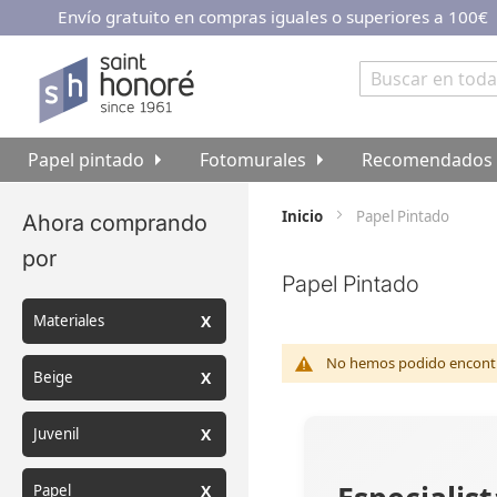
Envío gratuito en compras iguales o superiores a 100€
Ir
al
contenido
Buscar
Papel pintado
Fotomurales
Recomendados
Inicio
Papel Pintado
Ahora comprando
por
Papel Pintado
Materiales
No hemos podido encontra
Beige
Juvenil
Papel