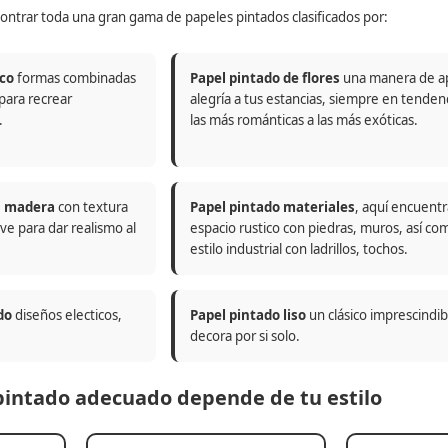
ontrar toda una gran gama de papeles pintados clasificados por:
co
formas combinadas
Papel pintado de flores
una manera de a
 para recrear
alegría a tus estancias, siempre en tenden
.
las más románticas a las más exóticas.
n madera
con textura
Papel pintado materiales
, aquí encuentr
ve para dar realismo al
espacio rustico con piedras, muros, así co
estilo industrial con ladrillos, tochos.
do
diseños electicos,
Papel pintado liso
un clásico imprescindi
decora por si solo.
 pintado adecuado depende de tu estilo