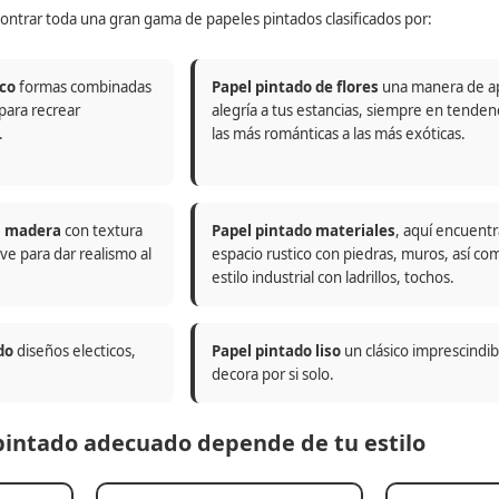
ontrar toda una gran gama de papeles pintados clasificados por:
co
formas combinadas
Papel pintado de flores
una manera de a
 para recrear
alegría a tus estancias, siempre en tenden
.
las más románticas a las más exóticas.
n madera
con textura
Papel pintado materiales
, aquí encuentr
ve para dar realismo al
espacio rustico con piedras, muros, así co
estilo industrial con ladrillos, tochos.
do
diseños electicos,
Papel pintado liso
un clásico imprescindi
decora por si solo.
 pintado adecuado depende de tu estilo