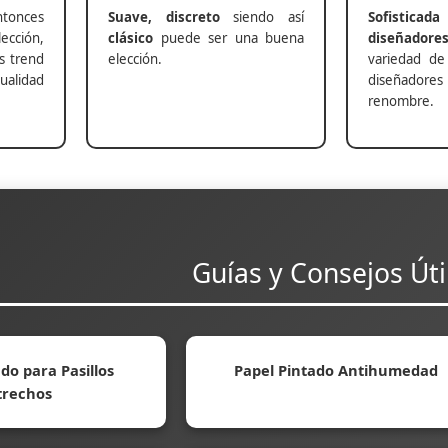
nces
Suave, discreto
siendo así
Sofisticada
ección,
clásico
puede ser una buena
diseñadore
s trend
elección.
variedad de
alidad
diseñadores 
renombre.
Guías y Consejos Úti
do para Pasillos
Papel Pintado Antihumedad
trechos