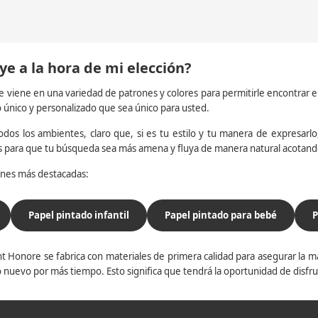
ye a la hora de mi elección?
e viene en una variedad de patrones y colores para permitirle encontrar 
o único y personalizado que sea único para usted.
dos los ambientes, claro que, si es tu estilo y tu manera de expresarlo, 
os para que tu búsqueda sea más amena y fluya de manera natural acotan
iones más destacadas:
Papel pintado infantil
Papel pintado para bebé
P
t Honore se fabrica con materiales de primera calidad para asegurar la ma
 nuevo por más tiempo. Esto significa que tendrá la oportunidad de disfr