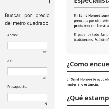
Especialis
Buscar por precio
En
Saint Honoré somo
preocupa por ofrecert
del metro cuadrado
productos
con la más a
El papel pintado Sain
Ancho:
tradicionales. Está dise
cm
Alto:
¿Como encuen
cm
En
Saint Honoré
te ayudado
material o estancia.
Presupuesto:
¿Qué estampa
€