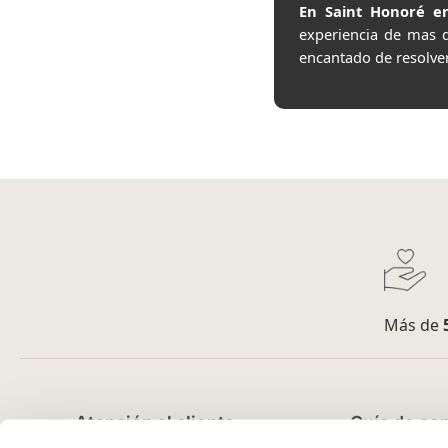
En Saint Honoré en
experiencia de mas 
encantado de resolve
Más de
Atención al cliente
Guía de co