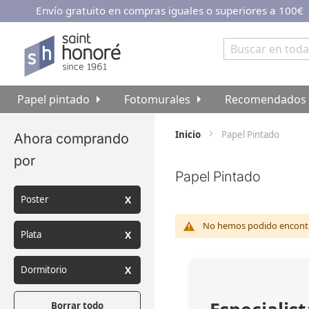
Envío gratuito en compras iguales o superiores a 100€
Ir
al
contenido
Buscar
Papel pintado
Fotomurales
Recomendados
Inicio
Papel Pintado
Ahora comprando
por
Papel Pintado
Poster
No hemos podido encontra
Plata
Dormitorio
Borrar todo