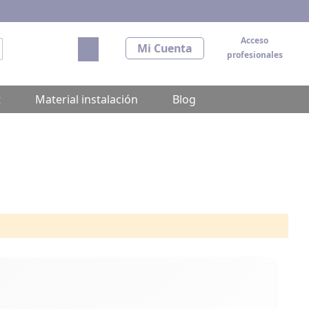
Acceso
Mi carrito
Mi Cuenta
profesionales
scar
t
Material instalación
Blog