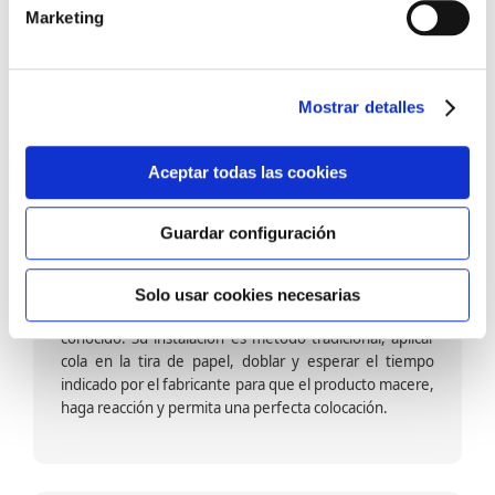
barniz multiadherente en base agua. En zonas de
Marketing
fuegos, se recomienda proteger con placas, silestone,
para evitar salpicaduras de aceite y manchas de grasa,
dado que el frotar en exceso dañaría el papel. Su
colocación es cola en la pared y tira en seco, sin
Mostrar detalles
necesidad de tiempo de espera por lo que su
colocación es fácil rápida y sencilla.
Aceptar todas las cookies
Guardar configuración
Papel pintado calidad papel:
Formado por una capa de papel sobre un soporte de
Solo usar cookies necesarias
papel-celulosa se trata del papel más convencional y
conocido. Su instalación es método tradicional, aplicar
cola en la tira de papel, doblar y esperar el tiempo
indicado por el fabricante para que el producto macere,
haga reacción y permita una perfecta colocación.