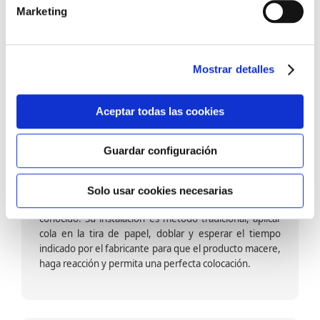
barniz multiadherente en base agua. En zonas de
Marketing
fuegos, se recomienda proteger con placas, silestone,
para evitar salpicaduras de aceite y manchas de grasa,
dado que el frotar en exceso dañaría el papel. Su
colocación es cola en la pared y tira en seco, sin
Mostrar detalles
necesidad de tiempo de espera por lo que su
colocación es fácil rápida y sencilla.
Aceptar todas las cookies
Guardar configuración
Papel pintado calidad papel:
Formado por una capa de papel sobre un soporte de
Solo usar cookies necesarias
papel-celulosa se trata del papel más convencional y
conocido. Su instalación es método tradicional, aplicar
cola en la tira de papel, doblar y esperar el tiempo
indicado por el fabricante para que el producto macere,
haga reacción y permita una perfecta colocación.