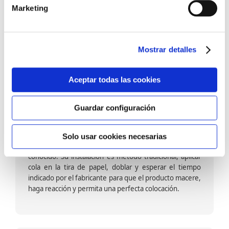
barniz multiadherente en base agua. En zonas de
Marketing
fuegos, se recomienda proteger con placas, silestone,
para evitar salpicaduras de aceite y manchas de grasa,
dado que el frotar en exceso dañaría el papel. Su
colocación es cola en la pared y tira en seco, sin
Mostrar detalles
necesidad de tiempo de espera por lo que su
colocación es fácil rápida y sencilla.
Aceptar todas las cookies
Guardar configuración
Papel pintado calidad papel:
Formado por una capa de papel sobre un soporte de
Solo usar cookies necesarias
papel-celulosa se trata del papel más convencional y
conocido. Su instalación es método tradicional, aplicar
cola en la tira de papel, doblar y esperar el tiempo
indicado por el fabricante para que el producto macere,
haga reacción y permita una perfecta colocación.