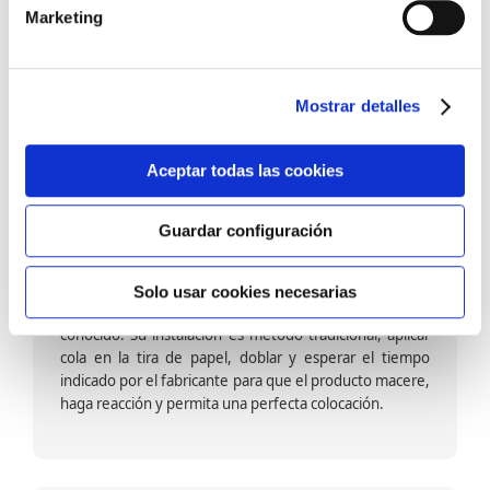
barniz multiadherente en base agua. En zonas de
Marketing
fuegos, se recomienda proteger con placas, silestone,
para evitar salpicaduras de aceite y manchas de grasa,
dado que el frotar en exceso dañaría el papel. Su
colocación es cola en la pared y tira en seco, sin
Mostrar detalles
necesidad de tiempo de espera por lo que su
colocación es fácil rápida y sencilla.
Aceptar todas las cookies
Guardar configuración
Papel pintado calidad papel:
Formado por una capa de papel sobre un soporte de
Solo usar cookies necesarias
papel-celulosa se trata del papel más convencional y
conocido. Su instalación es método tradicional, aplicar
cola en la tira de papel, doblar y esperar el tiempo
indicado por el fabricante para que el producto macere,
haga reacción y permita una perfecta colocación.