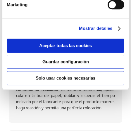
barniz multiadherente en base agua. En zonas de
Marketing
fuegos, se recomienda proteger con placas, silestone,
para evitar salpicaduras de aceite y manchas de grasa,
dado que el frotar en exceso dañaría el papel. Su
colocación es cola en la pared y tira en seco, sin
Mostrar detalles
necesidad de tiempo de espera por lo que su
colocación es fácil rápida y sencilla.
Aceptar todas las cookies
Guardar configuración
Papel pintado calidad papel:
Formado por una capa de papel sobre un soporte de
Solo usar cookies necesarias
papel-celulosa se trata del papel más convencional y
conocido. Su instalación es método tradicional, aplicar
cola en la tira de papel, doblar y esperar el tiempo
indicado por el fabricante para que el producto macere,
haga reacción y permita una perfecta colocación.